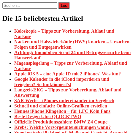
Suche
nach:
Die 15 beliebtesten Artikel
Koloskopie – Tipps zur Vorbereitung, Ablauf und
Narkose
Nacken und Halswirbelsäule (HWS) knacken – Ursachen,
Folgen und Entgegenwirken
Achtung: Immobilien Scout 24 und Betrugsversuche beim
Hausverkauf
Magenspiegelung – Tipps zur Vorbereitung, Ablauf und
Narkose
Apple iOS 5 – eine Apple ID mit 2 iPhones! Was tun?
Google Kalender in die iCloud importieren und
freigeben? So funktioniert’s!
Langzeit-EKG – Tipps zur Vorbereitung, Ablauf und
Auswertung
SAR Werte – iPhones untereinander im Vergleich
Schnell und einfach: Online-Grafiken erstellen
Hennes iPhone Klingelton – für 1.FC Köln Fans
Beste Design Uhr: QLOCKTWO
Offizielle Produktionszahlen: BMW Z4 Coupe
Krebs: Welche Vorsorgeuntersuchungen wann?
Snookertisch: Platzbedarf, Maße und Gewicht. Auswahl,