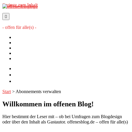
Springe zum Inhalt
offenesblog.de
- offen für alle(s) -
Startseite
Mitwirkende
Sitemap
Impressum
Datenschutzerklärung
twitter
rss
email-
form
Start
>
Abonnements verwalten
Willkommen im offenen Blog!
Hier bestimmt der Leser mit – ob bei Umfragen zum Blogdesign
oder über den Inhalt als Gastautor. offenesblog.de – offen für alle(s)