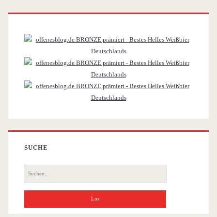
Primäre
Sidebar
SUCHE
Suche
nach: