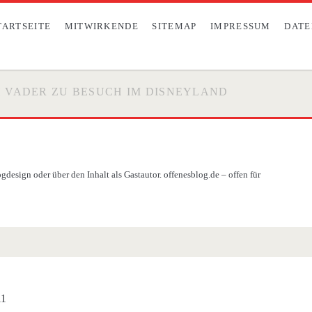
TARTSEITE
MITWIRKENDE
SITEMAP
IMPRESSUM
DATE
H VADER ZU BESUCH IM DISNEYLAND
design oder über den Inhalt als Gastautor. offenesblog.de – offen für
11