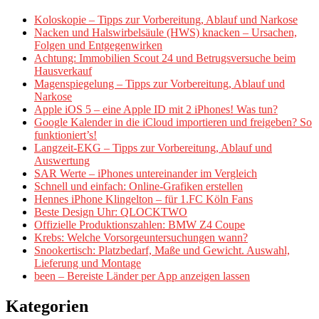
Koloskopie – Tipps zur Vorbereitung, Ablauf und Narkose
Nacken und Halswirbelsäule (HWS) knacken – Ursachen,
Folgen und Entgegenwirken
Achtung: Immobilien Scout 24 und Betrugsversuche beim
Hausverkauf
Magenspiegelung – Tipps zur Vorbereitung, Ablauf und
Narkose
Apple iOS 5 – eine Apple ID mit 2 iPhones! Was tun?
Google Kalender in die iCloud importieren und freigeben? So
funktioniert’s!
Langzeit-EKG – Tipps zur Vorbereitung, Ablauf und
Auswertung
SAR Werte – iPhones untereinander im Vergleich
Schnell und einfach: Online-Grafiken erstellen
Hennes iPhone Klingelton – für 1.FC Köln Fans
Beste Design Uhr: QLOCKTWO
Offizielle Produktionszahlen: BMW Z4 Coupe
Krebs: Welche Vorsorgeuntersuchungen wann?
Snookertisch: Platzbedarf, Maße und Gewicht. Auswahl,
Lieferung und Montage
been – Bereiste Länder per App anzeigen lassen
Kategorien