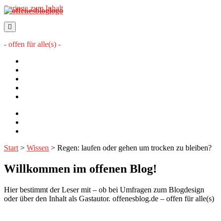
Springe zum Inhalt
offenesblog.de
- offen für alle(s) -
Startseite
Mitwirkende
Sitemap
Impressum
Datenschutzerklärung
twitter
rss
email-
form
Start
>
Wissen
>
Regen: laufen oder gehen um trocken zu bleiben?
Willkommen im offenen Blog!
Hier bestimmt der Leser mit – ob bei Umfragen zum Blogdesign
oder über den Inhalt als Gastautor. offenesblog.de – offen für alle(s)