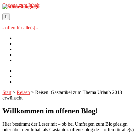
Springe zum Inhalt
offenesblog.de
- offen für alle(s) -
Startseite
Mitwirkende
Sitemap
Impressum
Datenschutzerklärung
twitter
rss
email-
form
Start
>
Reisen
>
Reisen: Gastartikel zum Thema Urlaub 2013
erwünscht
Willkommen im offenen Blog!
Hier bestimmt der Leser mit – ob bei Umfragen zum Blogdesign
oder über den Inhalt als Gastautor. offenesblog.de – offen für alle(s)