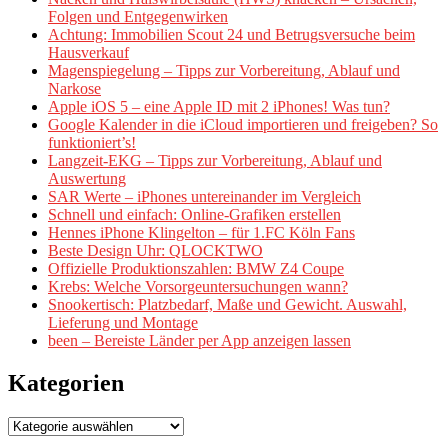
Folgen und Entgegenwirken
Achtung: Immobilien Scout 24 und Betrugsversuche beim
Hausverkauf
Magenspiegelung – Tipps zur Vorbereitung, Ablauf und
Narkose
Apple iOS 5 – eine Apple ID mit 2 iPhones! Was tun?
Google Kalender in die iCloud importieren und freigeben? So
funktioniert’s!
Langzeit-EKG – Tipps zur Vorbereitung, Ablauf und
Auswertung
SAR Werte – iPhones untereinander im Vergleich
Schnell und einfach: Online-Grafiken erstellen
Hennes iPhone Klingelton – für 1.FC Köln Fans
Beste Design Uhr: QLOCKTWO
Offizielle Produktionszahlen: BMW Z4 Coupe
Krebs: Welche Vorsorgeuntersuchungen wann?
Snookertisch: Platzbedarf, Maße und Gewicht. Auswahl,
Lieferung und Montage
been – Bereiste Länder per App anzeigen lassen
Kategorien
Kategorien