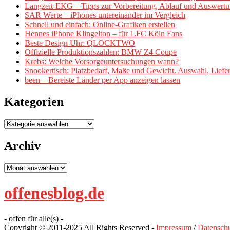
Langzeit-EKG – Tipps zur Vorbereitung, Ablauf und Auswert
SAR Werte – iPhones untereinander im Vergleich
Schnell und einfach: Online-Grafiken erstellen
Hennes iPhone Klingelton – für 1.FC Köln Fans
Beste Design Uhr: QLOCKTWO
Offizielle Produktionszahlen: BMW Z4 Coupe
Krebs: Welche Vorsorgeuntersuchungen wann?
Snookertisch: Platzbedarf, Maße und Gewicht. Auswahl, Lief
been – Bereiste Länder per App anzeigen lassen
Kategorien
Kategorien
Archiv
Archiv
offenesblog.de
- offen für alle(s) -
Copyright © 2011-2025 All Rights Reserved -
Impressum
/
Datenschu