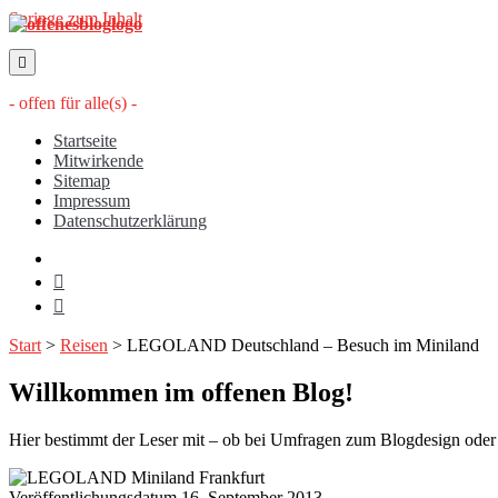
Springe zum Inhalt
offenesblog.de
- offen für alle(s) -
Startseite
Mitwirkende
Sitemap
Impressum
Datenschutzerklärung
twitter
rss
email-
form
Start
>
Reisen
>
LEGOLAND Deutschland – Besuch im Miniland
Willkommen im offenen Blog!
Hier bestimmt der Leser mit – ob bei Umfragen zum Blogdesign oder üb
Veröffentlichungsdatum 16. September 2013