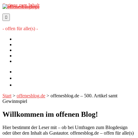
Springe zum Inhalt
offenesblog.de
- offen für alle(s) -
Startseite
Mitwirkende
Sitemap
Impressum
Datenschutzerklärung
twitter
rss
email-
form
Start
>
offenesblog.de
>
offenesblog.de – 500. Artikel samt
Gewinnspiel
Willkommen im offenen Blog!
Hier bestimmt der Leser mit – ob bei Umfragen zum Blogdesign
oder über den Inhalt als Gastautor. offenesblog.de – offen für alle(s)