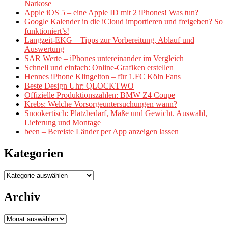
Narkose
Apple iOS 5 – eine Apple ID mit 2 iPhones! Was tun?
Google Kalender in die iCloud importieren und freigeben? So
funktioniert’s!
Langzeit-EKG – Tipps zur Vorbereitung, Ablauf und
Auswertung
SAR Werte – iPhones untereinander im Vergleich
Schnell und einfach: Online-Grafiken erstellen
Hennes iPhone Klingelton – für 1.FC Köln Fans
Beste Design Uhr: QLOCKTWO
Offizielle Produktionszahlen: BMW Z4 Coupe
Krebs: Welche Vorsorgeuntersuchungen wann?
Snookertisch: Platzbedarf, Maße und Gewicht. Auswahl,
Lieferung und Montage
been – Bereiste Länder per App anzeigen lassen
Kategorien
Kategorien
Archiv
Archiv