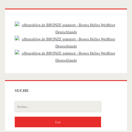
Primäre
Sidebar
SUCHE
Suche
nach: