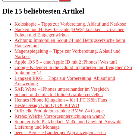
nach:
Die 15 beliebtesten Artikel
Koloskopie – Tipps zur Vorbereitung, Ablauf und Narkose
Nacken und Halswirbelsäule (HWS) knacken – Ursachen,
Folgen und Entgegenwirken
Achtung: Immobilien Scout 24 und Betrugsversuche beim
Hausverkauf
Magenspiegelung – Tipps zur Vorbereitung, Ablauf und
Narkose
Apple iOS 5 – eine Apple ID mit 2 iPhones! Was tun?
Google Kalender in die iCloud importieren und freigeben? So
funktioniert’s!
Langzeit-EKG – Tipps zur Vorbereitung, Ablauf und
Auswertung
SAR Werte – iPhones untereinander im Vergleich
Schnell und einfach: Online-Grafiken erstellen
Hennes iPhone Klingelton – für 1.FC Köln Fans
Beste Design Uhr: QLOCKTWO
Offizielle Produktionszahlen: BMW Z4 Coupe
Krebs: Welche Vorsorgeuntersuchungen wann?
Snookertisch: Platzbedarf, Maße und Gewicht. Auswahl,
Lieferung und Montage
been – Bereiste Länder per App anzeigen lassen