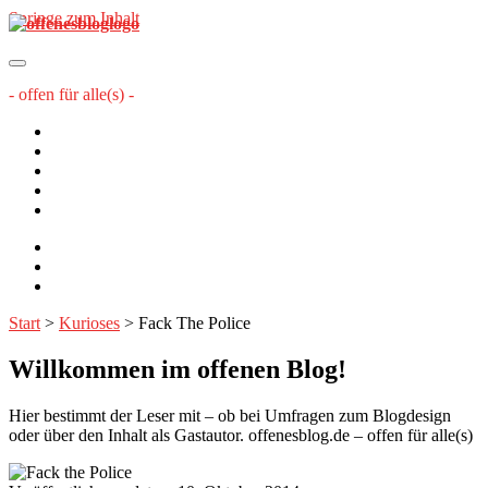
Springe zum Inhalt
offenesblog.de
- offen für alle(s) -
Startseite
Mitwirkende
Sitemap
Impressum
Datenschutzerklärung
twitter
rss
email-
form
Start
>
Kurioses
>
Fack The Police
Willkommen im offenen Blog!
Hier bestimmt der Leser mit – ob bei Umfragen zum Blogdesign
oder über den Inhalt als Gastautor. offenesblog.de – offen für alle(s)