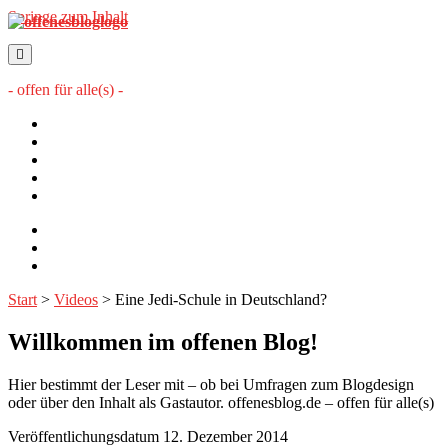
Springe zum Inhalt
offenesblog.de
- offen für alle(s) -
Startseite
Mitwirkende
Sitemap
Impressum
Datenschutzerklärung
twitter
rss
email-
form
Start
>
Videos
>
Eine Jedi-Schule in Deutschland?
Willkommen im offenen Blog!
Hier bestimmt der Leser mit – ob bei Umfragen zum Blogdesign
oder über den Inhalt als Gastautor. offenesblog.de – offen für alle(s)
Veröffentlichungsdatum 12. Dezember 2014