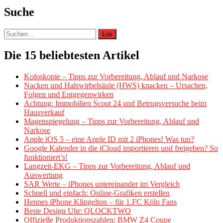
Suche
Suche
nach:
Die 15 beliebtesten Artikel
Koloskopie – Tipps zur Vorbereitung, Ablauf und Narkose
Nacken und Halswirbelsäule (HWS) knacken – Ursachen,
Folgen und Entgegenwirken
Achtung: Immobilien Scout 24 und Betrugsversuche beim
Hausverkauf
Magenspiegelung – Tipps zur Vorbereitung, Ablauf und
Narkose
Apple iOS 5 – eine Apple ID mit 2 iPhones! Was tun?
Google Kalender in die iCloud importieren und freigeben? So
funktioniert’s!
Langzeit-EKG – Tipps zur Vorbereitung, Ablauf und
Auswertung
SAR Werte – iPhones untereinander im Vergleich
Schnell und einfach: Online-Grafiken erstellen
Hennes iPhone Klingelton – für 1.FC Köln Fans
Beste Design Uhr: QLOCKTWO
Offizielle Produktionszahlen: BMW Z4 Coupe