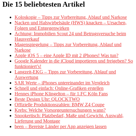
Die 15 beliebtesten Artikel
Koloskopie – Tipps zur Vorbereitung, Ablauf und Narkose
Nacken und Halswirbelsäule (HWS) knacken – Ursachen,
Folgen und Entgegenwirken
Achtung: Immobilien Scout 24 und Betrugsversuche beim
Hausverkauf
Magenspiegelung – Tipps zur Vorbereitung, Ablauf und
Narkose
Apple iOS 5 – eine Apple ID mit 2 iPhones! Was tun?
Google Kalender in die iCloud importieren und freigeben? So
funktioniert’s!
Langzeit-EKG – Tipps zur Vorbereitung, Ablauf und
Auswertung
SAR Werte – iPhones untereinander im Vergleich
Schnell und einfach: Online-Grafiken erstellen
Hennes iPhone Klingelton – für 1.FC Köln Fans
Beste Design Uhr: QLOCKTWO
Offizielle Produktionszahlen: BMW Z4 Coupe
Krebs: Welche Vorsorgeuntersuchungen wann?
Snookertisch: Platzbedarf, Maße und Gewicht. Auswahl,
Lieferung und Montage
been – Bereiste Länder per App anzeigen lassen