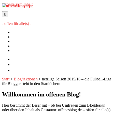
Springe zum Inhalt
offenesblog.de
- offen für alle(s) -
Startseite
Mitwirkende
Sitemap
Impressum
Datenschutzerklärung
twitter
rss
email-
form
Start
>
Blog/Aktionen
>
netzliga Saison 2015/16 – die Fußball-Liga
für Blogger steht in den Startlöchern
Willkommen im offenen Blog!
Hier bestimmt der Leser mit – ob bei Umfragen zum Blogdesign
oder über den Inhalt als Gastautor. offenesblog.de – offen für alle(s)