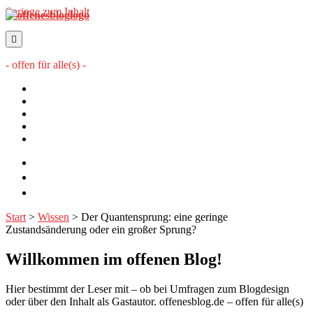
Springe zum Inhalt
offenesblog.de
- offen für alle(s) -
Startseite
Mitwirkende
Sitemap
Impressum
Datenschutzerklärung
twitter
rss
email-
form
Start
>
Wissen
>
Der Quantensprung: eine geringe
Zustandsänderung oder ein großer Sprung?
Willkommen im offenen Blog!
Hier bestimmt der Leser mit – ob bei Umfragen zum Blogdesign
oder über den Inhalt als Gastautor. offenesblog.de – offen für alle(s)