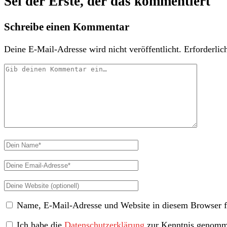
Sei der Erste, der das kommentiert
Schreibe einen Kommentar
Deine E-Mail-Adresse wird nicht veröffentlicht.
Erforderlic
Dein
Kommentar
Dein
Name
Deine
Email-
Deine
Adresse
Website
Name, E-Mail-Adresse und Website in diesem Browser f
(nicht
erforderlich)
Ich habe die
Datenschutzerklärung
zur Kenntnis genomme