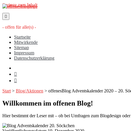
Springe zum Inhalt
offenesblog.de
- offen für alle(s) -
Startseite
Mitwirkende
Sitemap
Impressum
Datenschutzerklärung
twitter
rss
email-
form
Start
>
Blog/Aktionen
>
offenesBlog Adventskalender 2020 – 20. S
Willkommen im offenen Blog!
Hier bestimmt der Leser mit – ob bei Umfragen zum Blogdesign oder üb
Veröffentlichungsdatum 19. Dezember 2020