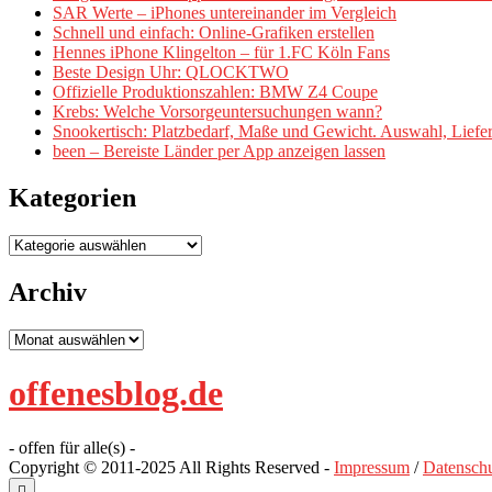
SAR Werte – iPhones untereinander im Vergleich
Schnell und einfach: Online-Grafiken erstellen
Hennes iPhone Klingelton – für 1.FC Köln Fans
Beste Design Uhr: QLOCKTWO
Offizielle Produktionszahlen: BMW Z4 Coupe
Krebs: Welche Vorsorgeuntersuchungen wann?
Snookertisch: Platzbedarf, Maße und Gewicht. Auswahl, Lief
been – Bereiste Länder per App anzeigen lassen
Kategorien
Kategorien
Archiv
Archiv
offenesblog.de
- offen für alle(s) -
Copyright © 2011-2025 All Rights Reserved -
Impressum
/
Datenschu
Scroll