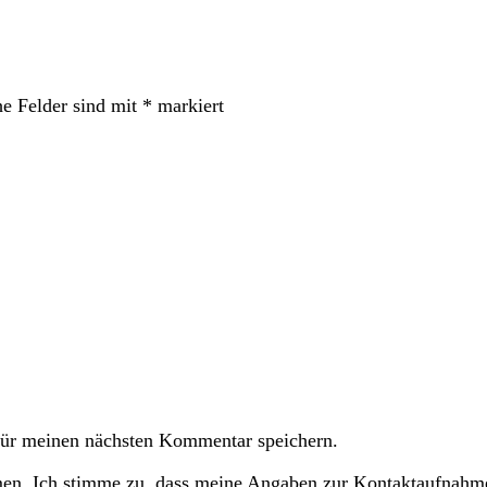
he Felder sind mit
*
markiert
ür meinen nächsten Kommentar speichern.
n. Ich stimme zu, dass meine Angaben zur Kontaktaufnahme 