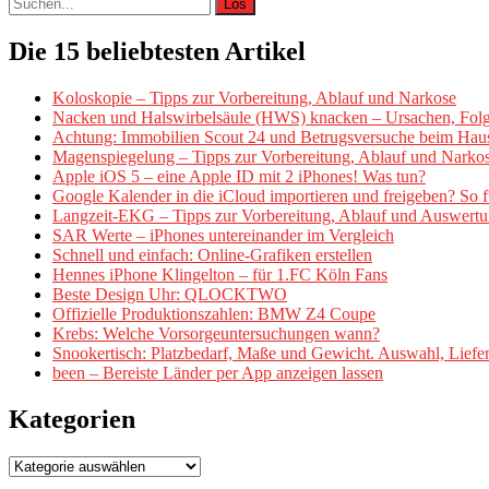
Suche
nach:
Die 15 beliebtesten Artikel
Koloskopie – Tipps zur Vorbereitung, Ablauf und Narkose
Nacken und Halswirbelsäule (HWS) knacken – Ursachen, Fol
Achtung: Immobilien Scout 24 und Betrugsversuche beim Hau
Magenspiegelung – Tipps zur Vorbereitung, Ablauf und Narko
Apple iOS 5 – eine Apple ID mit 2 iPhones! Was tun?
Google Kalender in die iCloud importieren und freigeben? So fu
Langzeit-EKG – Tipps zur Vorbereitung, Ablauf und Auswert
SAR Werte – iPhones untereinander im Vergleich
Schnell und einfach: Online-Grafiken erstellen
Hennes iPhone Klingelton – für 1.FC Köln Fans
Beste Design Uhr: QLOCKTWO
Offizielle Produktionszahlen: BMW Z4 Coupe
Krebs: Welche Vorsorgeuntersuchungen wann?
Snookertisch: Platzbedarf, Maße und Gewicht. Auswahl, Lief
been – Bereiste Länder per App anzeigen lassen
Kategorien
Kategorien