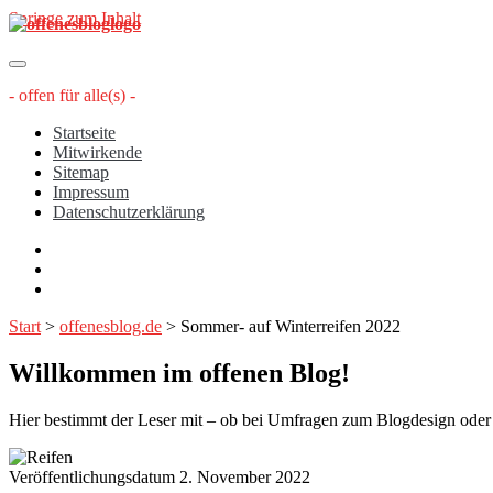
Springe zum Inhalt
offenesblog.de
- offen für alle(s) -
Startseite
Mitwirkende
Sitemap
Impressum
Datenschutzerklärung
twitter
rss
email-
form
Start
>
offenesblog.de
>
Sommer- auf Winterreifen 2022
Willkommen im offenen Blog!
Hier bestimmt der Leser mit – ob bei Umfragen zum Blogdesign oder üb
Veröffentlichungsdatum 2. November 2022