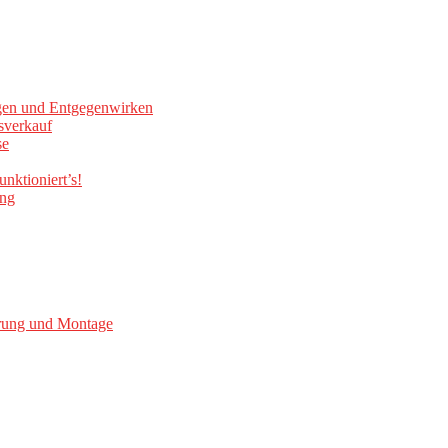
gen und Entgegenwirken
sverkauf
se
nktioniert’s!
ung
erung und Montage