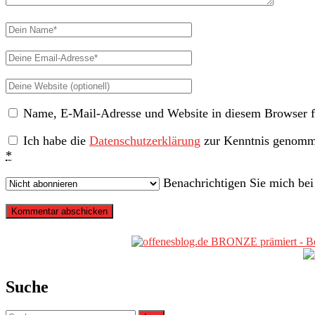
Dein
Name
Deine
Email-
Deine
Adresse
Website
Name, E-Mail-Adresse und Website in diesem Browser f
(nicht
erforderlich)
Ich habe die
Datenschutzerklärung
zur Kenntnis genomme
*
Benachrichtigen Sie mich be
Primäre
Sidebar
Suche