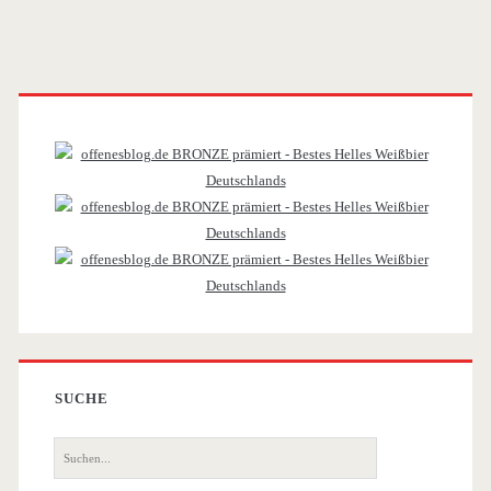
Primäre
Sidebar
SUCHE
Suche
nach: