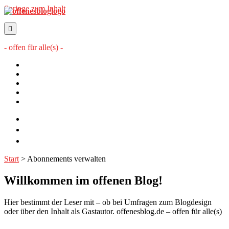
Springe zum Inhalt
offenesblog.de
- offen für alle(s) -
Startseite
Mitwirkende
Sitemap
Impressum
Datenschutzerklärung
twitter
rss
email-
form
Start
>
Abonnements verwalten
Willkommen im offenen Blog!
Hier bestimmt der Leser mit – ob bei Umfragen zum Blogdesign
oder über den Inhalt als Gastautor. offenesblog.de – offen für alle(s)