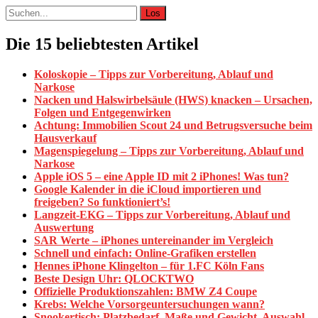
Suche
nach:
Die 15 beliebtesten Artikel
Koloskopie – Tipps zur Vorbereitung, Ablauf und
Narkose
Nacken und Halswirbelsäule (HWS) knacken – Ursachen,
Folgen und Entgegenwirken
Achtung: Immobilien Scout 24 und Betrugsversuche beim
Hausverkauf
Magenspiegelung – Tipps zur Vorbereitung, Ablauf und
Narkose
Apple iOS 5 – eine Apple ID mit 2 iPhones! Was tun?
Google Kalender in die iCloud importieren und
freigeben? So funktioniert’s!
Langzeit-EKG – Tipps zur Vorbereitung, Ablauf und
Auswertung
SAR Werte – iPhones untereinander im Vergleich
Schnell und einfach: Online-Grafiken erstellen
Hennes iPhone Klingelton – für 1.FC Köln Fans
Beste Design Uhr: QLOCKTWO
Offizielle Produktionszahlen: BMW Z4 Coupe
Krebs: Welche Vorsorgeuntersuchungen wann?
Snookertisch: Platzbedarf, Maße und Gewicht. Auswahl,