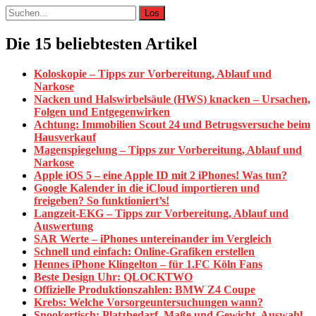
Suche
nach:
Die 15 beliebtesten Artikel
Koloskopie – Tipps zur Vorbereitung, Ablauf und
Narkose
Nacken und Halswirbelsäule (HWS) knacken – Ursachen,
Folgen und Entgegenwirken
Achtung: Immobilien Scout 24 und Betrugsversuche beim
Hausverkauf
Magenspiegelung – Tipps zur Vorbereitung, Ablauf und
Narkose
Apple iOS 5 – eine Apple ID mit 2 iPhones! Was tun?
Google Kalender in die iCloud importieren und
freigeben? So funktioniert’s!
Langzeit-EKG – Tipps zur Vorbereitung, Ablauf und
Auswertung
SAR Werte – iPhones untereinander im Vergleich
Schnell und einfach: Online-Grafiken erstellen
Hennes iPhone Klingelton – für 1.FC Köln Fans
Beste Design Uhr: QLOCKTWO
Offizielle Produktionszahlen: BMW Z4 Coupe
Krebs: Welche Vorsorgeuntersuchungen wann?
Snookertisch: Platzbedarf, Maße und Gewicht. Auswahl,