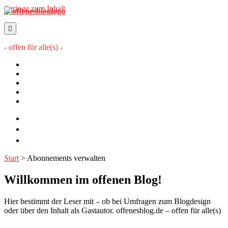
Springe zum Inhalt
offenesblog.de
- offen für alle(s) -
Startseite
Mitwirkende
Sitemap
Impressum
Datenschutzerklärung
twitter
rss
email-
form
Start
>
Abonnements verwalten
Willkommen im offenen Blog!
Hier bestimmt der Leser mit – ob bei Umfragen zum Blogdesign
oder über den Inhalt als Gastautor. offenesblog.de – offen für alle(s)