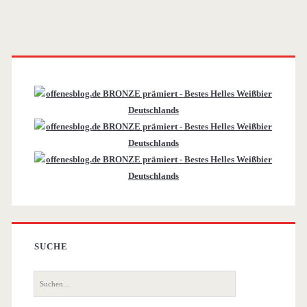
Primäre
Sidebar
SUCHE
Suche
nach: