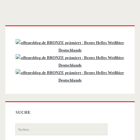
Primäre
Sidebar
SUCHE
Suche
nach: