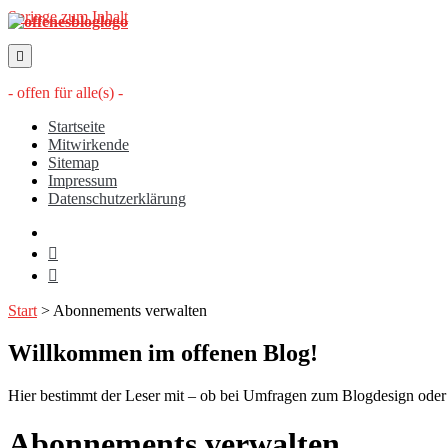
Springe zum Inhalt
offenesblog.de
- offen für alle(s) -
Startseite
Mitwirkende
Sitemap
Impressum
Datenschutzerklärung
twitter
rss
email-
form
Start
>
Abonnements verwalten
Willkommen im offenen Blog!
Hier bestimmt der Leser mit – ob bei Umfragen zum Blogdesign oder üb
Abonnements verwalten