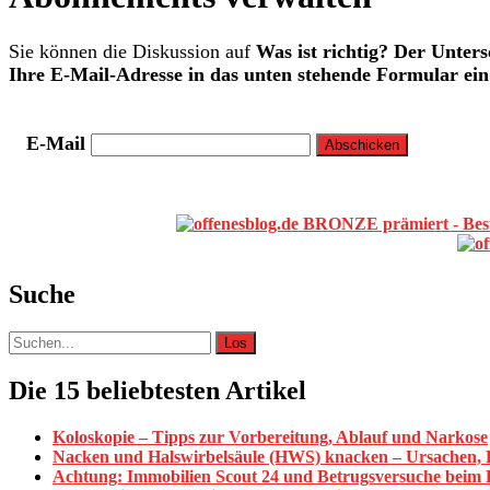
Sie können die Diskussion auf
Was ist richtig? Der Unter
Ihre E-Mail-Adresse in das unten stehende Formular ein
E-Mail
Primäre
Sidebar
Suche
Suche
nach:
Die 15 beliebtesten Artikel
Koloskopie – Tipps zur Vorbereitung, Ablauf und Narkose
Nacken und Halswirbelsäule (HWS) knacken – Ursachen,
Achtung: Immobilien Scout 24 und Betrugsversuche beim