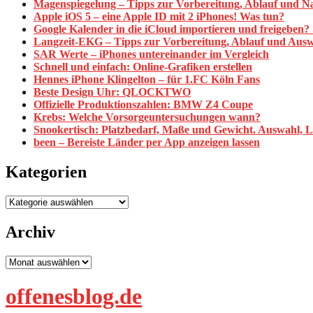
Magenspiegelung – Tipps zur Vorbereitung, Ablauf und N
Apple iOS 5 – eine Apple ID mit 2 iPhones! Was tun?
Google Kalender in die iCloud importieren und freigeben? S
Langzeit-EKG – Tipps zur Vorbereitung, Ablauf und Aus
SAR Werte – iPhones untereinander im Vergleich
Schnell und einfach: Online-Grafiken erstellen
Hennes iPhone Klingelton – für 1.FC Köln Fans
Beste Design Uhr: QLOCKTWO
Offizielle Produktionszahlen: BMW Z4 Coupe
Krebs: Welche Vorsorgeuntersuchungen wann?
Snookertisch: Platzbedarf, Maße und Gewicht. Auswahl, 
been – Bereiste Länder per App anzeigen lassen
Kategorien
Kategorien
Archiv
Archiv
offenesblog.de