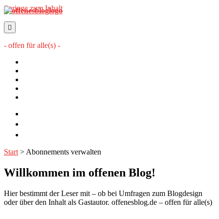
Springe zum Inhalt
offenesblog.de
- offen für alle(s) -
Startseite
Mitwirkende
Sitemap
Impressum
Datenschutzerklärung
twitter
rss
email-
form
Start
>
Abonnements verwalten
Willkommen im offenen Blog!
Hier bestimmt der Leser mit – ob bei Umfragen zum Blogdesign
oder über den Inhalt als Gastautor. offenesblog.de – offen für alle(s)