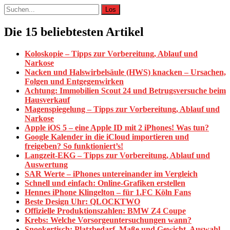
Suche
nach:
Die 15 beliebtesten Artikel
Koloskopie – Tipps zur Vorbereitung, Ablauf und
Narkose
Nacken und Halswirbelsäule (HWS) knacken – Ursachen,
Folgen und Entgegenwirken
Achtung: Immobilien Scout 24 und Betrugsversuche beim
Hausverkauf
Magenspiegelung – Tipps zur Vorbereitung, Ablauf und
Narkose
Apple iOS 5 – eine Apple ID mit 2 iPhones! Was tun?
Google Kalender in die iCloud importieren und
freigeben? So funktioniert’s!
Langzeit-EKG – Tipps zur Vorbereitung, Ablauf und
Auswertung
SAR Werte – iPhones untereinander im Vergleich
Schnell und einfach: Online-Grafiken erstellen
Hennes iPhone Klingelton – für 1.FC Köln Fans
Beste Design Uhr: QLOCKTWO
Offizielle Produktionszahlen: BMW Z4 Coupe
Krebs: Welche Vorsorgeuntersuchungen wann?
Snookertisch: Platzbedarf, Maße und Gewicht. Auswahl,