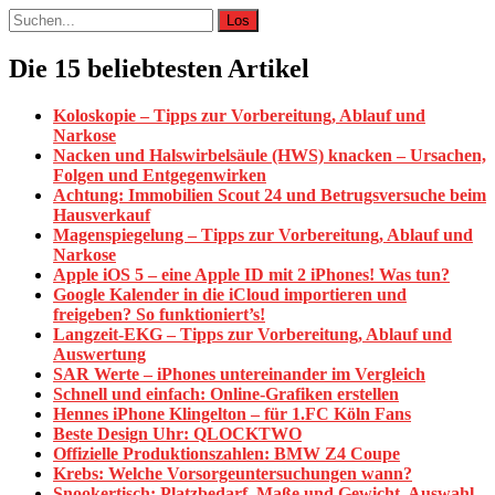
Suche
nach:
Die 15 beliebtesten Artikel
Koloskopie – Tipps zur Vorbereitung, Ablauf und
Narkose
Nacken und Halswirbelsäule (HWS) knacken – Ursachen,
Folgen und Entgegenwirken
Achtung: Immobilien Scout 24 und Betrugsversuche beim
Hausverkauf
Magenspiegelung – Tipps zur Vorbereitung, Ablauf und
Narkose
Apple iOS 5 – eine Apple ID mit 2 iPhones! Was tun?
Google Kalender in die iCloud importieren und
freigeben? So funktioniert’s!
Langzeit-EKG – Tipps zur Vorbereitung, Ablauf und
Auswertung
SAR Werte – iPhones untereinander im Vergleich
Schnell und einfach: Online-Grafiken erstellen
Hennes iPhone Klingelton – für 1.FC Köln Fans
Beste Design Uhr: QLOCKTWO
Offizielle Produktionszahlen: BMW Z4 Coupe
Krebs: Welche Vorsorgeuntersuchungen wann?
Snookertisch: Platzbedarf, Maße und Gewicht. Auswahl,