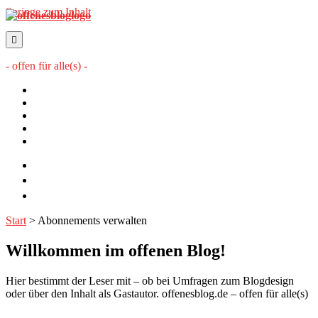
Springe zum Inhalt
offenesblog.de
- offen für alle(s) -
Startseite
Mitwirkende
Sitemap
Impressum
Datenschutzerklärung
twitter
rss
email-
form
Start
>
Abonnements verwalten
Willkommen im offenen Blog!
Hier bestimmt der Leser mit – ob bei Umfragen zum Blogdesign
oder über den Inhalt als Gastautor. offenesblog.de – offen für alle(s)