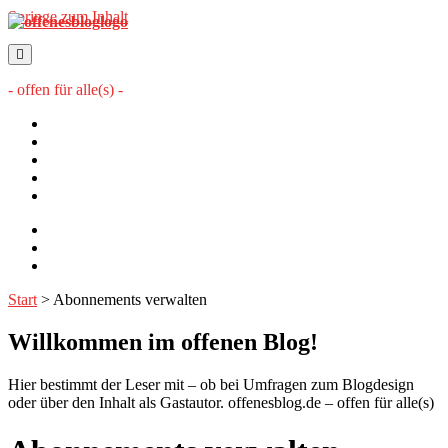
Springe zum Inhalt
offenesblog.de
- offen für alle(s) -
Startseite
Mitwirkende
Sitemap
Impressum
Datenschutzerklärung
twitter
rss
email-
form
Start
>
Abonnements verwalten
Willkommen im offenen Blog!
Hier bestimmt der Leser mit – ob bei Umfragen zum Blogdesign
oder über den Inhalt als Gastautor. offenesblog.de – offen für alle(s)