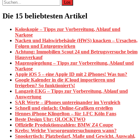
Suche
nach:
Die 15 beliebtesten Artikel
Koloskopie – Tipps zur Vorbereitung, Ablauf und
Narkose
Nacken und Halswirbelsäule (HWS) knacken – Ursachen,
Folgen und Entgegenwirken
Achtung: Immobilien Scout 24 und Betrugsversuche beim
Hausverkauf
Magenspiegelung – Tipps zur Vorbereitung, Ablauf und
Narkose
Apple iOS 5 – eine Apple ID mit 2 iPhones! Was tun?
Google Kalender in die iCloud importieren und
freigeben? So funktioniert’s!
Langzeit-EKG – Tipps zur Vorbereitung, Ablauf und
Auswertung
SAR Werte – iPhones untereinander im Vergleich
Schnell und einfach: Online-Grafiken erstellen
Hennes iPhone Klingelton – für 1.FC Köln Fans
Beste Design Uhr: QLOCKTWO
Offizielle Produktionszahlen: BMW Z4 Coupe
Krebs: Welche Vorsorgeuntersuchungen wann?
Snookertisch: Platzbedarf, Maße und Gewicht. Auswahl,