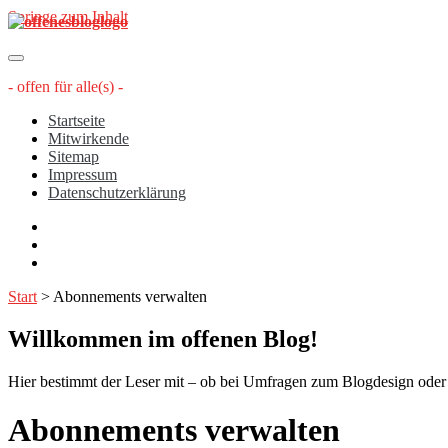
Springe zum Inhalt
offenesblog.de
- offen für alle(s) -
Startseite
Mitwirkende
Sitemap
Impressum
Datenschutzerklärung
twitter
rss
email-
form
Start
>
Abonnements verwalten
Willkommen im offenen Blog!
Hier bestimmt der Leser mit – ob bei Umfragen zum Blogdesign oder üb
Abonnements verwalten