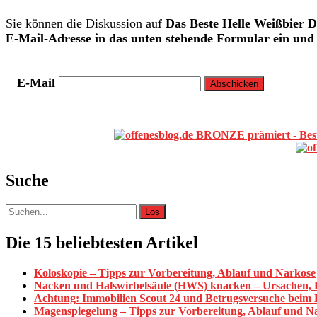
Sie können die Diskussion auf
Das Beste Helle Weißbier
E-Mail-Adresse in das unten stehende Formular ein und 
E-Mail
Primäre
Sidebar
Suche
Suche
nach:
Die 15 beliebtesten Artikel
Koloskopie – Tipps zur Vorbereitung, Ablauf und Narkose
Nacken und Halswirbelsäule (HWS) knacken – Ursachen,
Achtung: Immobilien Scout 24 und Betrugsversuche beim
Magenspiegelung – Tipps zur Vorbereitung, Ablauf und N