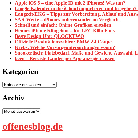
Apple iOS 5 – eine Apple ID mit 2 iPhones! Was tun?
Google Kalender in die iCloud importieren und freigeben? S
Langzeit-EKG – Tipps zur Vorbereitung, Ablauf und Aus
SAR Werte – iPhones untereinander im Vergleich
Schnell und einfach: Online-Grafiken erstellen
Hennes iPhone Klingelton – für 1.FC Köln Fans
Beste Design Uhr: QLOCKTWO
Offizielle Produktionszahlen: BMW Z4 Coupe
Krebs: Welche Vorsorgeuntersuchungen wann?
Snookertisch: Platzbedarf, Maße und Gewicht. Auswahl, 
been – Bereiste Länder per App anzeigen lassen
Kategorien
Kategorien
Archiv
Archiv
offenesblog.de