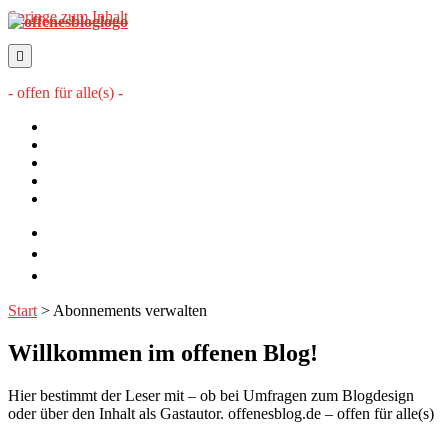
Springe zum Inhalt
offenesblog.de
- offen für alle(s) -
Startseite
Mitwirkende
Sitemap
Impressum
Datenschutzerklärung
twitter
rss
email-
form
Start
>
Abonnements verwalten
Willkommen im offenen Blog!
Hier bestimmt der Leser mit – ob bei Umfragen zum Blogdesign
oder über den Inhalt als Gastautor. offenesblog.de – offen für alle(s)