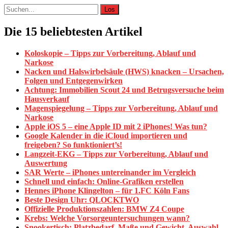
Suche
nach:
Die 15 beliebtesten Artikel
Koloskopie – Tipps zur Vorbereitung, Ablauf und
Narkose
Nacken und Halswirbelsäule (HWS) knacken – Ursachen,
Folgen und Entgegenwirken
Achtung: Immobilien Scout 24 und Betrugsversuche beim
Hausverkauf
Magenspiegelung – Tipps zur Vorbereitung, Ablauf und
Narkose
Apple iOS 5 – eine Apple ID mit 2 iPhones! Was tun?
Google Kalender in die iCloud importieren und
freigeben? So funktioniert’s!
Langzeit-EKG – Tipps zur Vorbereitung, Ablauf und
Auswertung
SAR Werte – iPhones untereinander im Vergleich
Schnell und einfach: Online-Grafiken erstellen
Hennes iPhone Klingelton – für 1.FC Köln Fans
Beste Design Uhr: QLOCKTWO
Offizielle Produktionszahlen: BMW Z4 Coupe
Krebs: Welche Vorsorgeuntersuchungen wann?
Snookertisch: Platzbedarf, Maße und Gewicht. Auswahl,