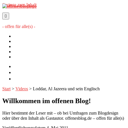
Springe zum Inhalt
offenesblog.de
- offen für alle(s) -
Startseite
Mitwirkende
Sitemap
Impressum
Datenschutzerklärung
twitter
rss
email-
form
Start
>
Videos
>
Loddar, Al Jazeera und sein Englisch
Willkommen im offenen Blog!
Hier bestimmt der Leser mit – ob bei Umfragen zum Blogdesign
oder über den Inhalt als Gastautor. offenesblog.de – offen für alle(s)
Veröffentlichungsdatum 4. Mai 2011