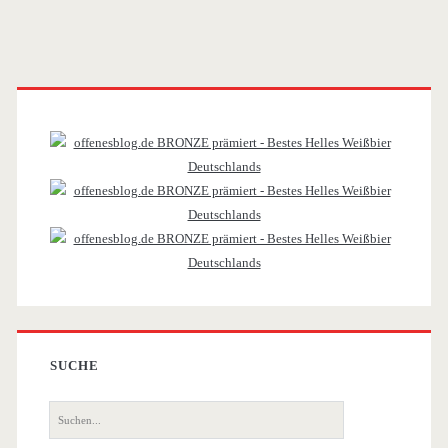
Primäre
Sidebar
SUCHE
Suche
nach: