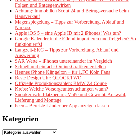
Folgen und Entgegenwirken
Achtung: Immobilien Scout 24 und Betrugsversuche beim
Hausverkauf
Magenspiegelung – Tipps zur Vorbereitung, Ablauf und
Narkose
Apple iOS 5 – eine Apple ID mit 2 iPhones! Was tun?
Google Kalender in die iCloud importieren und freigeben? So
funktioniert’s!
Langzeit-EKG – Tipps zur Vorbereitung, Ablauf und
Auswertung
SAR Werte – iPhones untereinander im Vergleich
Schnell und einfach: Online-Grafiken erstellen
Hennes iPhone Klingelton – für 1.FC Köln Fans
Beste Design Uhr: QLOCKTWO
Offizielle Produktionszahlen: BMW Z4 Coupe
Krebs: Welche Vorsorgeuntersuchungen wann?
Snookertisch: Platzbedarf, Maße und Gewicht. Auswahl,
Lieferung und Montage
been – Bereiste Länder per App anzeigen lassen
Kategorien
Kategorien