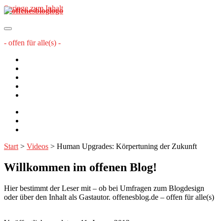
Springe zum Inhalt
offenesblog.de
- offen für alle(s) -
Startseite
Mitwirkende
Sitemap
Impressum
Datenschutzerklärung
twitter
rss
email-
form
Start
>
Videos
>
Human Upgrades: Körpertuning der Zukunft
Willkommen im offenen Blog!
Hier bestimmt der Leser mit – ob bei Umfragen zum Blogdesign
oder über den Inhalt als Gastautor. offenesblog.de – offen für alle(s)