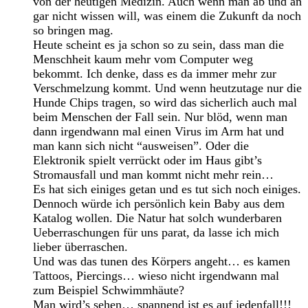
von der heutigen Medizin. Auch wenn man ab und an
gar nicht wissen will, was einem die Zukunft da noch
so bringen mag.
Heute scheint es ja schon so zu sein, dass man die
Menschheit kaum mehr vom Computer weg
bekommt. Ich denke, dass es da immer mehr zur
Verschmelzung kommt. Und wenn heutzutage nur die
Hunde Chips tragen, so wird das sicherlich auch mal
beim Menschen der Fall sein. Nur blöd, wenn man
dann irgendwann mal einen Virus im Arm hat und
man kann sich nicht “ausweisen”. Oder die
Elektronik spielt verrückt oder im Haus gibt’s
Stromausfall und man kommt nicht mehr rein…
Es hat sich einiges getan und es tut sich noch einiges.
Dennoch würde ich persönlich kein Baby aus dem
Katalog wollen. Die Natur hat solch wunderbaren
Ueberraschungen für uns parat, da lasse ich mich
lieber überraschen.
Und was das tunen des Körpers angeht… es kamen
Tattoos, Piercings… wieso nicht irgendwann mal
zum Beispiel Schwimmhäute?
Man wird’s sehen… spannend ist es auf jedenfall!!!