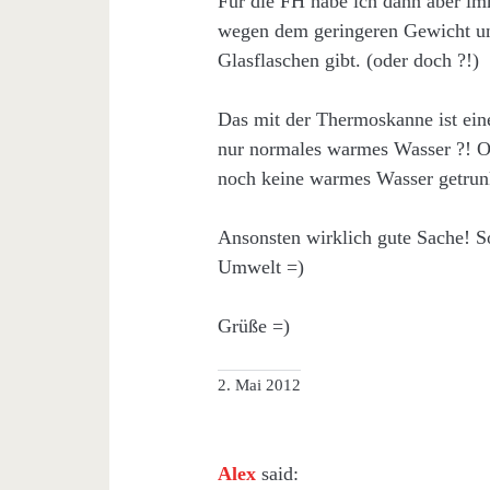
Für die FH habe ich dann aber imm
wegen dem geringeren Gewicht und
Glasflaschen gibt. (oder doch ?!)
Das mit der Thermoskanne ist ein
nur normales warmes Wasser ?! O
noch keine warmes Wasser getr
Ansonsten wirklich gute Sache! So
Umwelt =)
Grüße =)
2. Mai 2012
Alex
said: