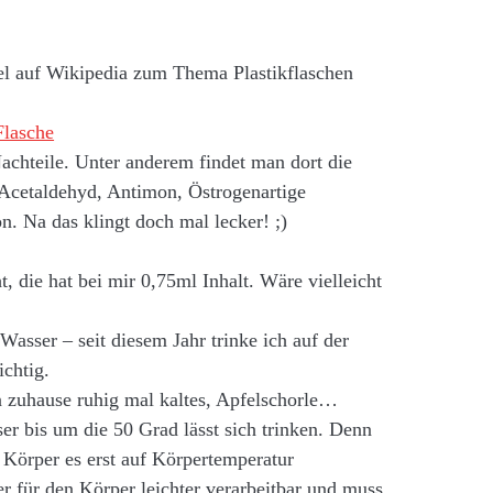
kel auf Wikipedia zum Thema Plastikflaschen
Flasche
Nachteile. Unter anderem findet man dort die
 Acetaldehyd, Antimon, Östrogenartige
n. Na das klingt doch mal lecker! ;)
 die hat bei mir 0,75ml Inhalt. Wäre vielleicht
asser – seit diesem Jahr trinke ich auf der
chtig.
n zuhause ruhig mal kaltes, Apfelschorle…
er bis um die 50 Grad lässt sich trinken. Denn
r Körper es erst auf Körpertemperatur
r für den Körper leichter verarbeitbar und muss