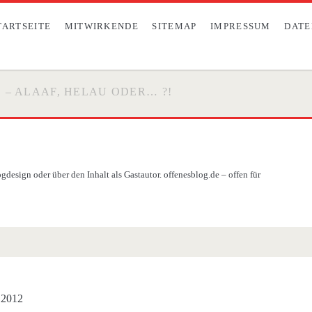
TARTSEITE
MITWIRKENDE
SITEMAP
IMPRESSUM
DATE
. – ALAAF, HELAU ODER… ?!
design oder über den Inhalt als Gastautor. offenesblog.de – offen für
 2012