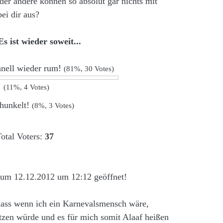
er andere können so absolut gar nichts mit
ei dir aus?
 Es ist wieder soweit...
chnell wieder rum!
(81%, 30 Votes)
!
(11%, 4 Votes)
chunkelt!
(8%, 3 Votes)
otal Voters:
37
zum 12.12.2012 um 12:12 geöffnet!
dass wenn ich ein Karnevalsmensch wäre,
tzen würde und es für mich somit Alaaf heißen