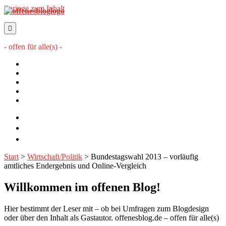
Springe zum Inhalt
offenesblog.de
- offen für alle(s) -
Startseite
Mitwirkende
Sitemap
Impressum
Datenschutzerklärung
twitter
rss
email-
form
Start
>
Wirtschaft/Politik
>
Bundestagswahl 2013 – vorläufig
amtliches Endergebnis und Online-Vergleich
Willkommen im offenen Blog!
Hier bestimmt der Leser mit – ob bei Umfragen zum Blogdesign
oder über den Inhalt als Gastautor. offenesblog.de – offen für alle(s)