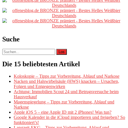
Primäre
Sidebar
Suche
Suche
nach:
Die 15 beliebtesten Artikel
Koloskopie – Tipps zur Vorbereitung, Ablauf und Narkose
Nacken und Halswirbelsäule (HWS) knacken – Ursachen,
Folgen und Entgegenwirken
Achtung: Immobilien Scout 24 und Betrugsversuche beim
Hausverkauf
Magenspiegelung – Tipps zur Vorbereitung, Ablauf und
Narkose
Apple iOS 5 – eine Apple ID mit 2 iPhones! Was tun?
Google Kalender in die iCloud importieren und freigeben? So
funktioniert’s!
Langzeit-EKG – Tipps zur Vorbereitung, Ablauf und