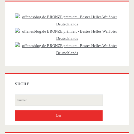
Primäre
Sidebar
SUCHE
Suche
nach: