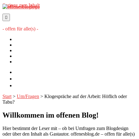
Springe zum Inhalt
offenesblog.de
- offen für alle(s) -
Startseite
Mitwirkende
Sitemap
Impressum
Datenschutzerklärung
twitter
rss
email-
form
Start
>
Um/Fragen
>
Klogespräche auf der Arbeit: Höflich oder
Tabu?
Willkommen im offenen Blog!
Hier bestimmt der Leser mit – ob bei Umfragen zum Blogdesign
oder über den Inhalt als Gastautor. offenesblog.de – offen für alle(s)