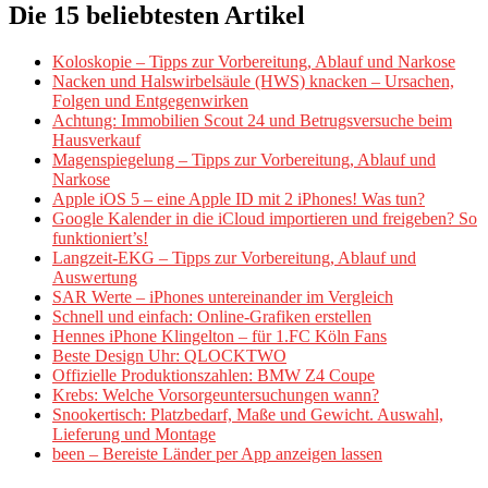
Die 15 beliebtesten Artikel
Koloskopie – Tipps zur Vorbereitung, Ablauf und Narkose
Nacken und Halswirbelsäule (HWS) knacken – Ursachen,
Folgen und Entgegenwirken
Achtung: Immobilien Scout 24 und Betrugsversuche beim
Hausverkauf
Magenspiegelung – Tipps zur Vorbereitung, Ablauf und
Narkose
Apple iOS 5 – eine Apple ID mit 2 iPhones! Was tun?
Google Kalender in die iCloud importieren und freigeben? So
funktioniert’s!
Langzeit-EKG – Tipps zur Vorbereitung, Ablauf und
Auswertung
SAR Werte – iPhones untereinander im Vergleich
Schnell und einfach: Online-Grafiken erstellen
Hennes iPhone Klingelton – für 1.FC Köln Fans
Beste Design Uhr: QLOCKTWO
Offizielle Produktionszahlen: BMW Z4 Coupe
Krebs: Welche Vorsorgeuntersuchungen wann?
Snookertisch: Platzbedarf, Maße und Gewicht. Auswahl,
Lieferung und Montage
been – Bereiste Länder per App anzeigen lassen