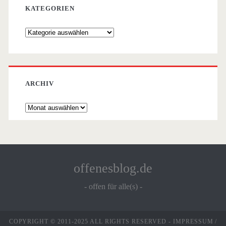
KATEGORIEN
Kategorien
ARCHIV
Archiv
offenesblog.de
- offen für alle(s) -
COPYRIGHT © 2011-2025 ALL RIGHTS RESERVED -
IMPRESSUM
/