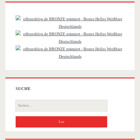
Primäre
Sidebar
SUCHE
Suche
nach: