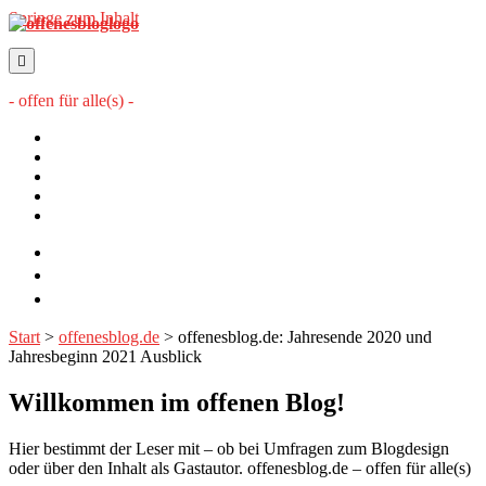
Springe zum Inhalt
offenesblog.de
- offen für alle(s) -
Startseite
Mitwirkende
Sitemap
Impressum
Datenschutzerklärung
twitter
rss
email-
form
Start
>
offenesblog.de
>
offenesblog.de: Jahresende 2020 und
Jahresbeginn 2021 Ausblick
Willkommen im offenen Blog!
Hier bestimmt der Leser mit – ob bei Umfragen zum Blogdesign
oder über den Inhalt als Gastautor. offenesblog.de – offen für alle(s)