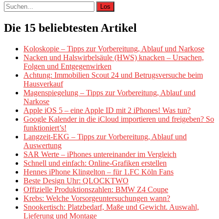
Suche
nach:
Die 15 beliebtesten Artikel
Koloskopie – Tipps zur Vorbereitung, Ablauf und Narkose
Nacken und Halswirbelsäule (HWS) knacken – Ursachen,
Folgen und Entgegenwirken
Achtung: Immobilien Scout 24 und Betrugsversuche beim
Hausverkauf
Magenspiegelung – Tipps zur Vorbereitung, Ablauf und
Narkose
Apple iOS 5 – eine Apple ID mit 2 iPhones! Was tun?
Google Kalender in die iCloud importieren und freigeben? So
funktioniert’s!
Langzeit-EKG – Tipps zur Vorbereitung, Ablauf und
Auswertung
SAR Werte – iPhones untereinander im Vergleich
Schnell und einfach: Online-Grafiken erstellen
Hennes iPhone Klingelton – für 1.FC Köln Fans
Beste Design Uhr: QLOCKTWO
Offizielle Produktionszahlen: BMW Z4 Coupe
Krebs: Welche Vorsorgeuntersuchungen wann?
Snookertisch: Platzbedarf, Maße und Gewicht. Auswahl,
Lieferung und Montage