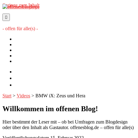
Springe zum Inhalt
offenesblog.de
- offen für alle(s) -
Startseite
Mitwirkende
Sitemap
Impressum
Datenschutzerklärung
twitter
rss
email-
form
Start
>
Videos
>
BMW iX: Zeus und Hera
Willkommen im offenen Blog!
Hier bestimmt der Leser mit – ob bei Umfragen zum Blogdesign
oder über den Inhalt als Gastautor. offenesblog.de – offen für alle(s)
Veröffentlichungsdatum 15. Februar 2022