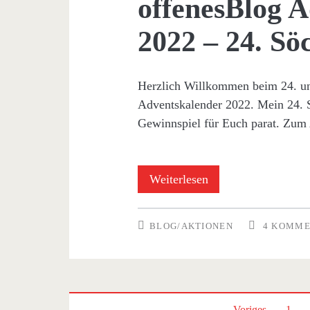
offenesBlog 
2022 – 24. Sö
Herzlich Willkommen beim 24. un
Adventskalender 2022. Mein 24. S
Gewinnspiel für Euch parat. Zum 
offenesBlog
Weiterlesen
Adventskalender
BLOG/AKTIONEN
4 KOMM
2022
–
24.
Voriges
1