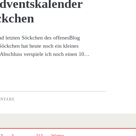
Adventskalender
ckchen
d letzten Söckchen des offenesBlog
öckchen hat heute noch ein kleines
Abschluss verspiele ich noch einen 10…
ENTARE
2
3
…
213
Weiter