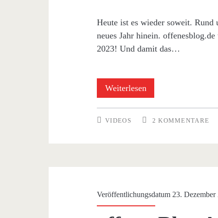
Heute ist es wieder soweit. Rund
neues Jahr hinein. offenesblog.de
2023! Und damit das…
offenesblog.de
Weiterlesen
wünscht
VIDEOS
2 KOMMENTARE
Happy
New
Year
2023
Veröffentlichungsdatum 23. Dezember