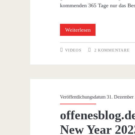
kommenden 365 Tage nur das Be
2023:
Weiterlesen
offenesblog.de
VIDEOS
2 KOMMENTARE
schickt
Neujahrsgrüße
aus
dem
Veröffentlichungsdatum 31. Dezember
Weltall
offenesblog.
New Year 202