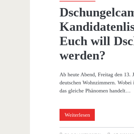
Dschungelcam
Kandidatenli
Euch will Dsc
werden?
Ab heute Abend, Freitag den 13. J
deutschen Wohnzimmern. Wobei ic
das gleiche Phänomen handelt…
Dschungelcamp
Weiterlesen
2023