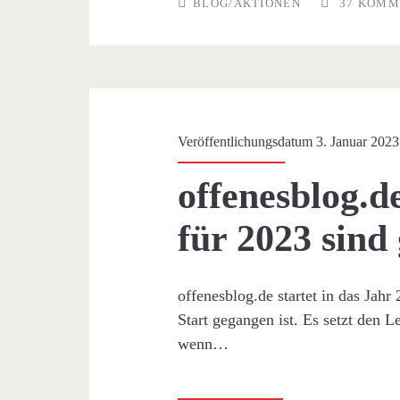
BLOG/AKTIONEN
37 KOMM
–
Kandidatenliste
und
wer
Veröffentlichungsdatum 3. Januar 2023
von
offenesblog.
Euch
für 2023 sind
will
Dschungelblogkönig
offenesblog.de startet in das Jahr
werden?
Start gegangen ist. Es setzt den 
wenn…