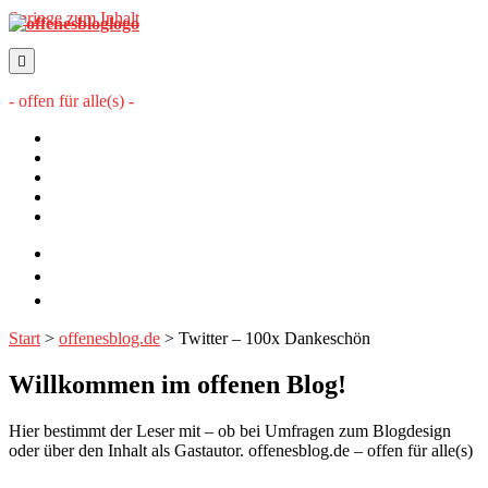
Springe zum Inhalt
offenesblog.de
- offen für alle(s) -
Startseite
Mitwirkende
Sitemap
Impressum
Datenschutzerklärung
twitter
rss
email-
form
Start
>
offenesblog.de
>
Twitter – 100x Dankeschön
Willkommen im offenen Blog!
Hier bestimmt der Leser mit – ob bei Umfragen zum Blogdesign
oder über den Inhalt als Gastautor. offenesblog.de – offen für alle(s)