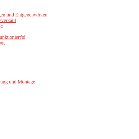
gen und Entgegenwirken
sverkauf
se
nktioniert’s!
ung
erung und Montage