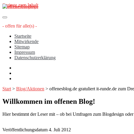
Springe zum Inhalt
offenesblog.de
- offen für alle(s) -
Startseite
Mitwirkende
Sitemap
Impressum
Datenschutzerklärung
twitter
rss
email-
form
Start
>
Blog/Aktionen
>
offenesblog.de gratuliert it-runde.de zum Dre
Willkommen im offenen Blog!
Hier bestimmt der Leser mit – ob bei Umfragen zum Blogdesign oder üb
Veröffentlichungsdatum 4. Juli 2012