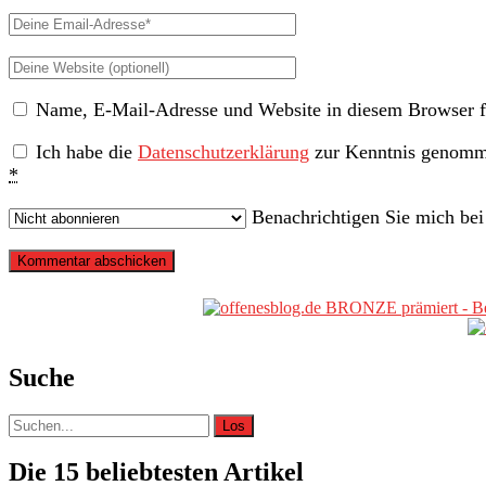
Name
Deine
Email-
Deine
Adresse
Website
Name, E-Mail-Adresse und Website in diesem Browser f
(nicht
erforderlich)
Ich habe die
Datenschutzerklärung
zur Kenntnis genomme
*
Benachrichtigen Sie mich be
Primäre
Sidebar
Suche
Suche
nach:
Die 15 beliebtesten Artikel