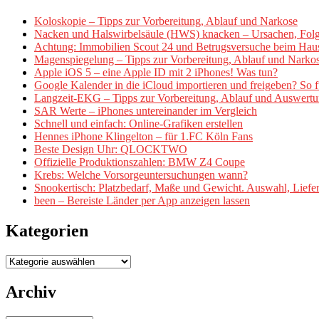
Koloskopie – Tipps zur Vorbereitung, Ablauf und Narkose
Nacken und Halswirbelsäule (HWS) knacken – Ursachen, Fol
Achtung: Immobilien Scout 24 und Betrugsversuche beim Hau
Magenspiegelung – Tipps zur Vorbereitung, Ablauf und Narko
Apple iOS 5 – eine Apple ID mit 2 iPhones! Was tun?
Google Kalender in die iCloud importieren und freigeben? So fu
Langzeit-EKG – Tipps zur Vorbereitung, Ablauf und Auswert
SAR Werte – iPhones untereinander im Vergleich
Schnell und einfach: Online-Grafiken erstellen
Hennes iPhone Klingelton – für 1.FC Köln Fans
Beste Design Uhr: QLOCKTWO
Offizielle Produktionszahlen: BMW Z4 Coupe
Krebs: Welche Vorsorgeuntersuchungen wann?
Snookertisch: Platzbedarf, Maße und Gewicht. Auswahl, Lief
been – Bereiste Länder per App anzeigen lassen
Kategorien
Kategorien
Archiv