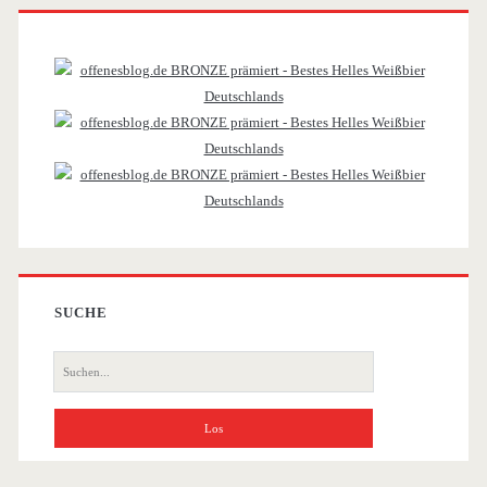
Primäre
Sidebar
SUCHE
Suche
nach: