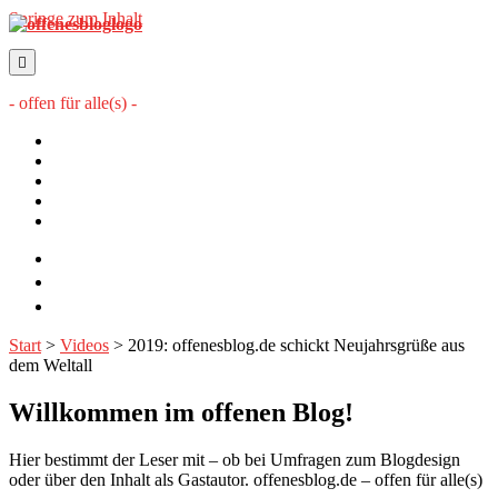
Springe zum Inhalt
offenesblog.de
- offen für alle(s) -
Startseite
Mitwirkende
Sitemap
Impressum
Datenschutzerklärung
twitter
rss
email-
form
Start
>
Videos
>
2019: offenesblog.de schickt Neujahrsgrüße aus
dem Weltall
Willkommen im offenen Blog!
Hier bestimmt der Leser mit – ob bei Umfragen zum Blogdesign
oder über den Inhalt als Gastautor. offenesblog.de – offen für alle(s)