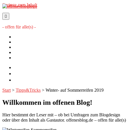
Springe zum Inhalt
offenesblog.de
- offen für alle(s) -
Startseite
Mitwirkende
Sitemap
Impressum
Datenschutzerklärung
twitter
rss
email-
form
Start
>
Tipps&Tricks
>
Winter- auf Sommerreifen 2019
Willkommen im offenen Blog!
Hier bestimmt der Leser mit – ob bei Umfragen zum Blogdesign
oder über den Inhalt als Gastautor. offenesblog.de – offen für alle(s)